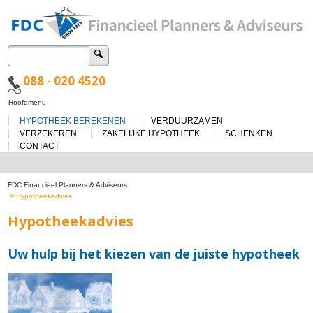
Zoeken
naar:
088 - 020 4520
Spring
Hoofdmenu
naar
HYPOTHEEK BEREKENEN
VERDUURZAMEN
de
inhoud
VERZEKEREN
ZAKELIJKE HYPOTHEEK
SCHENKEN
CONTACT
FDC Financieel Planners & Adviseurs
»
Hypotheekadvies
Hypotheekadvies
Uw hulp bij het kiezen van de juiste hypotheek