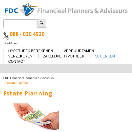
Zoeken
naar:
088 - 020 4520
Spring
Hoofdmenu
naar
HYPOTHEEK BEREKENEN
VERDUURZAMEN
de
inhoud
VERZEKEREN
ZAKELIJKE HYPOTHEEK
SCHENKEN
CONTACT
FDC Financieel Planners & Adviseurs
»
Estate Planning
Estate Planning