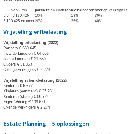
van – t/m
partners en kinderen
kleinkinderen
overige verkrijgers
€ 0 – € 130.425
10%
18%
30%
€ 130.425 en meer
20%
36%
40%
Vrijstelling erfbelasting
Vrijstelling erfbelasting (2022)
Partners € 680.645
Invalide kinderen € 64.666
(klein) kinderen € 21.559
Ouders € 51.053
Overige verkrijgers € 2.274
Vrijstelling schenkbelasting (2022)
Kinderen € 5.677
Kinderen (eenmalig) € 27.231
Kinderen (studie) € 56.724
Eigen Woning € 106.671
Overige verkrijgers € 2.274
Estate Planning – 5 oplossingen