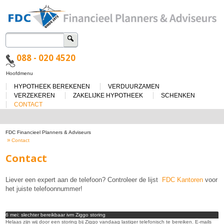
Zoeken
naar:
088 - 020 4520
Spring
Hoofdmenu
naar
HYPOTHEEK BEREKENEN
VERDUURZAMEN
de
inhoud
VERZEKEREN
ZAKELIJKE HYPOTHEEK
SCHENKEN
CONTACT
FDC Financieel Planners & Adviseurs
»
Contact
Contact
Liever een expert aan de telefoon? Controleer de lijst
FDC Kantoren
voor
het juiste telefoonnummer!
6 mei: slechter bereikbaar ivm Ziggo storing
Helaas zijn wij door een storing bij Ziggo vandaag lastiger telefonisch te bereiken. E-mails