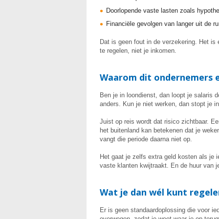
Doorlopende vaste lasten zoals hypothee
Financiële gevolgen van langer uit de ru
Dat is geen fout in de verzekering. Het is
te regelen, niet je inkomen.
Waarom dit ondernemers e
Ben je in loondienst, dan loopt je salaris 
anders. Kun je niet werken, dan stopt je 
Juist op reis wordt dat risico zichtbaar. E
het buitenland kan betekenen dat je weken
vangt die periode daarna niet op.
Het gaat je zelfs extra geld kosten als j
vaste klanten kwijtraakt. En de huur van 
Wat je dan wél kunt regele
Er is geen standaardoplossing die voor ie
overwegen, zodat je weet waar je op terug