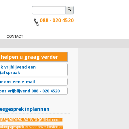
Zoeken
naar:
088 - 020 4520
u
CONTACT
 helpen u graag verder
k vrijblijvend een
l)afspraak
ur ons een e-mail
ons vrijblijvend 088 - 020 4520
esgesprek inplannen
iesgesprek aanvragen
Het eerste
akingsgesprek is voor onze kosten en