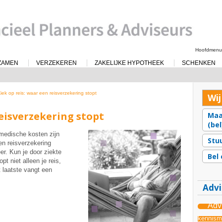
Spring
naar
de
inhoud
Hoofdmen
ZAMEN
VERZEKEREN
ZAKELIJKE HYPOTHEEK
SCHENKEN
iek op reis: waar een reisverzekering stopt
Wij
reisverzekering stopt
Maa
(be
 medische kosten zijn
Stu
en reisverzekering
r. Kun je door ziekte
Bel 
pt niet alleen je reis,
 laatste vangt een
Advi
Adv
kennism