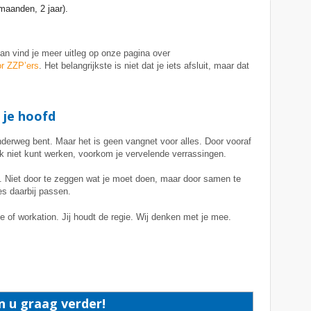
 maanden, 2 jaar).
dan vind je meer uitleg op onze pagina over
or ZZP
’ers
. Het belangrijkste is niet dat je iets afsluit, maar dat
 je hoofd
nderweg bent. Maar het is geen vangnet voor alles. Door vooraf
elijk niet kunt werken, voorkom je vervelende verrassingen.
n. Niet door te zeggen wat je moet doen, maar door samen te
ies daarbij passen.
e of workation. Jij houdt de regie. Wij denken met je mee.
n u graag verder!