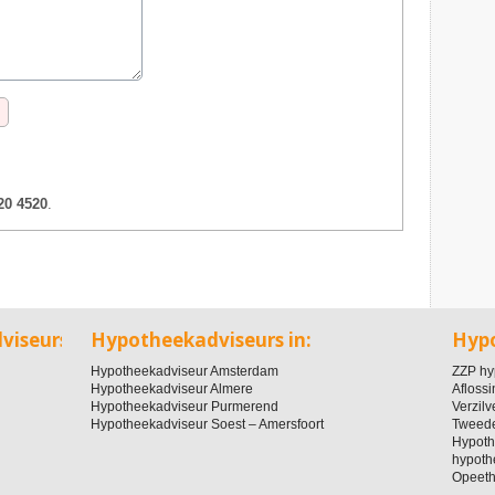
20 4520
.
dviseurs
Hypotheekadviseurs in:
Hyp
Hypotheekadviseur Amsterdam
ZZP hy
Hypotheekadviseur Almere
Afloss
Hypotheekadviseur Purmerend
Verzil
Hypotheekadviseur Soest – Amersfoort
Tweede
Hypoth
hypoth
Opeeth