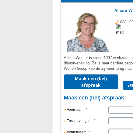
Alison W
088 - 0
Alison Wester is sinds 1997 werkzaam in
dienstverlening. Ze is haar carrière be
Welten Groep keerde zij weer terug naar
Maak een (bel)
afspraak
St
Maak een (bel) afspraak
Voornaam
*
Tussenvoegsel
*
Achternaam
*