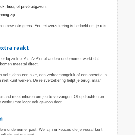
k, huur, of privé-uitgaven.
nning zijn.
 een bewuste grens. Een reisverzekering is bedoeld om je reis
xtra raakt
door bij ziekte. Als ZZP’er of andere ondernemer werkt dat
inkomen meestal direct.
en val tijdens een hike, een verkeersongeluk of een operatie in
 niet kunt werken. De reisverzekering helpt je terug, maar
e iemand moet inhuren om jou te vervangen. Of opdrachten en
je werkruimte loopt ook gewoon door.
n
dere ondernemer past. Wel zijn er keuzes die je vooraf kunt
valt als het misgaat.