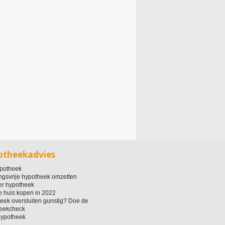
otheekadvies
potheek
ingsvrije hypotheek omzetten
ver hypotheek
 huis kopen in 2022
eek oversluiten gunstig? Doe de
eekcheck
ypotheek