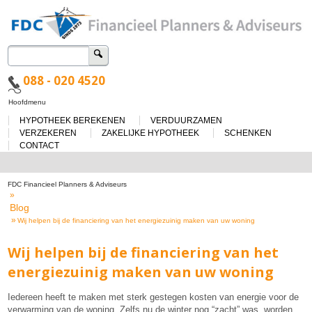
Zoeken
naar:
088 - 020 4520
Spring
Hoofdmenu
naar
HYPOTHEEK BEREKENEN
VERDUURZAMEN
de
inhoud
VERZEKEREN
ZAKELIJKE HYPOTHEEK
SCHENKEN
CONTACT
FDC Financieel Planners & Adviseurs
»
Blog
»
Wij helpen bij de financiering van het energiezuinig maken van uw woning
Wij helpen bij de financiering van het
energiezuinig maken van uw woning
Iedereen heeft te maken met sterk gestegen kosten van energie voor de
verwarming van de woning. Zelfs nu de winter nog “zacht” was, worden