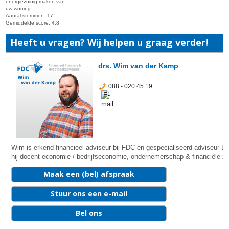
energiezuinig maken van
uw woning
Aantal stemmen:
17
Gemiddelde score:
4.8
Heeft u vragen? Wij helpen u graag verder!
drs. Wim van der Kamp
088 - 020 45 19
Wim is erkend financieel adviseur bij FDC en gespecialiseerd adviseur
hij docent economie / bedrijfseconomie, ondernemerschap & financiële z
Maak een (bel) afspraak
Stuur ons een e-mail
Bel ons