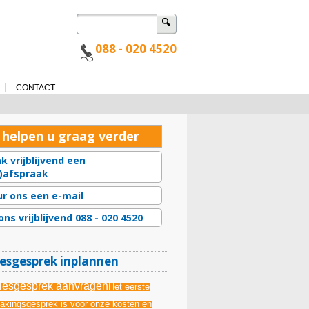
Zoeken
naar:
088 - 020 4520
u
CONTACT
 helpen u graag verder
k vrijblijvend een
l)afspraak
ur ons een e-mail
ons vrijblijvend 088 - 020 4520
esgesprek inplannen
iesgesprek aanvragen
Het eerste
akingsgesprek is voor onze kosten en