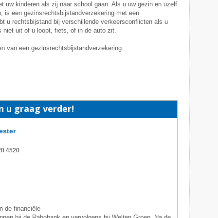
t uw kinderen als zij naar school gaan. Als u uw gezin en uzelf
, is een gezinsrechtsbijstandverzekering met een
 u rechtsbijstand bij verschillende verkeersconflicten als u
et uit of u loopt, fiets, of in de auto zit.
en van een gezinsrechtsbijstandverzekering.
n u graag verder!
ester
20 4520
 de financiële
gonnen bij de Rabobank en vervolgens bij Welten Groep. Na de