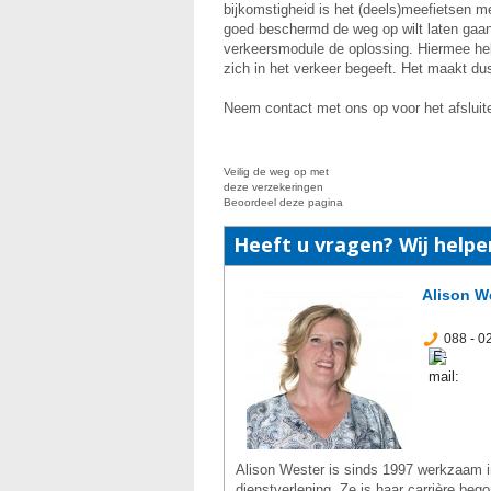
bijkomstigheid is het (deels)meefietsen me
goed beschermd de weg op wilt laten gaan
verkeersmodule de oplossing. Hiermee hebt
zich in het verkeer begeeft. Het maakt dus ni
Neem contact met ons op voor het afsluit
Veilig de weg op met
deze verzekeringen
Beoordeel deze pagina
Heeft u vragen? Wij helpe
Alison W
088 - 0
Alison Wester is sinds 1997 werkzaam in
dienstverlening. Ze is haar carrière be