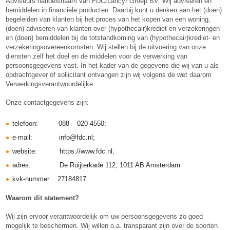
Adviseurs handelsnaam van FDC/Lancyr Groep BV. Wij adviseren en
bemiddelen in financiële producten. Daarbij kunt u denken aan het (doen)
begeleiden van klanten bij het proces van het kopen van een woning,
(doen) adviseren van klanten over (hypothecair)krediet en verzekeringen
en (doen) bemiddelen bij de totstandkoming van (hypothecair)krediet- en
verzekeringsovereenkomsten. Wij stellen bij de uitvoering van onze
diensten zelf het doel en de middelen voor de verwerking van
persoonsgegevens vast. In het kader van de gegevens die wij van u als
opdrachtgever of sollicitant ontvangen zijn wij volgens de wet daarom
Verwerkingsverantwoordelijke.
Onze contactgegevens zijn:
telefoon: 088 – 020 4550;
e-mail: info@fdc.nl;
website: https://www.fdc.nl;
adres: De Ruijterkade 112, 1011 AB Amsterdam
kvk-nummer: 27184817
Waarom dit statement?
Wij zijn ervoor verantwoordelijk om uw persoonsgegevens zo goed
mogelijk te beschermen. Wij willen o.a. transparant zijn over de soorten