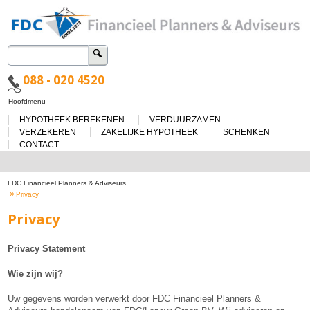
Zoeken
naar:
088 - 020 4520
Spring
Hoofdmenu
naar
HYPOTHEEK BEREKENEN
VERDUURZAMEN
de
inhoud
VERZEKEREN
ZAKELIJKE HYPOTHEEK
SCHENKEN
CONTACT
FDC Financieel Planners & Adviseurs
»
Privacy
Privacy
Privacy Statement
Wie zijn wij?
Uw gegevens worden verwerkt door FDC Financieel Planners &