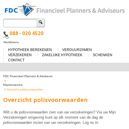
Zoeken
naar:
088 - 020 4520
Spring
Hoofdmenu
naar
HYPOTHEEK BEREKENEN
VERDUURZAMEN
de
inhoud
VERZEKEREN
ZAKELIJKE HYPOTHEEK
SCHENKEN
CONTACT
FDC Financieel Planners & Adviseurs
»
Klantenservice
»
Overzicht polisvoorwaarden
Overzicht polisvoorwaarden
Wilt u de polisvoorwaarden zien van uw verzekeringen? Via uw Mijn
Verzekeringen omgeving kunt op elk moment van de dag de
polisvoorwaarden inzien van uw verzekeringen. Log nu in: