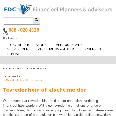
Zoeken
naar:
088 - 020 4520
Spring
Hoofdmenu
naar
HYPOTHEEK BEREKENEN
VERDUURZAMEN
de
inhoud
VERZEKEREN
ZAKELIJKE HYPOTHEEK
SCHENKEN
CONTACT
FDC Financieel Planners & Adviseurs
»
Klantenservice
»
Tevredenheid of klacht melden
Tevredenheid of klacht melden
Wij streven naar tevreden klanten die door onze dienstverlening
financieel fitter worden. Wilt u uw tevredenheid met ons of andere
mensen delen, dan zijn wij daar erg blij mee. U kunt ons rechtstreeks een
bericht sturen en of het positieve nieuws delen via de sociale netwerken.