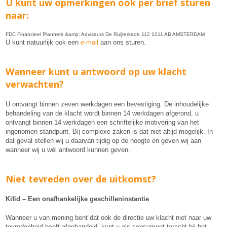
U kunt uw opmerkingen ook
per brief
sturen
naar:
FDC Financieel Planners &amp; Adviseurs De Ruijterkade 112 1011 AB AMSTERDAM
U kunt natuurlijk ook een
e-mail
aan ons sturen.
Wanneer kunt u antwoord op uw klacht
verwachten?
U ontvangt binnen zeven werkdagen een bevestiging. De inhoudelijke
behandeling van de klacht wordt binnen 14 werkdagen afgerond, u
ontvangt binnen 14 werkdagen een schriftelijke motivering van het
ingenomen standpunt. Bij complexe zaken is dat niet altijd mogelijk. In
dat geval stellen wij u daarvan tijdig op de hoogte en geven wij aan
wanneer wij u wél antwoord kunnen geven.
Niet tevreden over de uitkomst?
Kifid – Een onafhankelijke geschilleninstantie
Wanneer u van mening bent dat ook de directie uw klacht niet naar uw
tevredenheid heeft afgehandeld, kunt u als consument terecht bij het